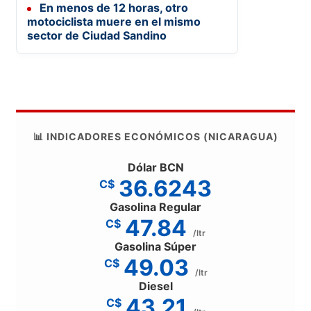
En menos de 12 horas, otro
motociclista muere en el mismo
sector de Ciudad Sandino
📊 INDICADORES ECONÓMICOS (NICARAGUA)
Dólar BCN
36.6243
C$
Gasolina Regular
47.84
C$
/ltr
Gasolina Súper
49.03
C$
/ltr
Diesel
43.21
C$