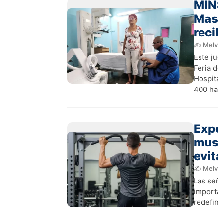
MINS
Mas
reci
✍️ Melv
Este ju
Feria 
Hospit
400 ha
Exp
musc
evit
✍️ Melv
Las se
importa
redefin