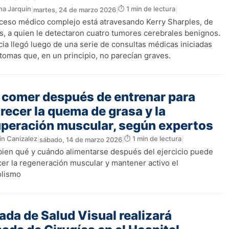
na Jarquin
⏱️ 1 min de lectura
|
martes, 24 de marzo 2026
|
|
ceso médico complejo está atravesando Kerry Sharples, de
s, a quien le detectaron cuatro tumores cerebrales benignos.
cia llegó luego de una serie de consultas médicas iniciadas
tomas que, en un principio, no parecían graves.
 comer después de entrenar para
recer la quema de grasa y la
uperación muscular, según expertos
in Canizalez
⏱️ 1 min de lectura
|
sábado, 14 de marzo 2026
|
|
 bien qué y cuándo alimentarse después del ejercicio puede
cer la regeneración muscular y mantener activo el
lismo
ada de Salud Visual realizará