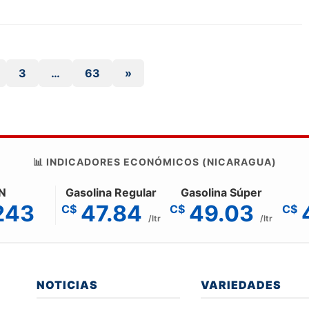
3
…
63
»
📊 INDICADORES ECONÓMICOS (NICARAGUA)
N
Gasolina Regular
Gasolina Súper
243
47.84
49.03
C$
C$
C$
/ltr
/ltr
NOTICIAS
VARIEDADES