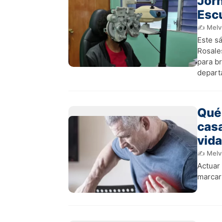
Jorn
Esc
✍️ Melv
Este s
Rosale
para br
depart
Qué 
casa
vida
✍️ Melv
Actuar
marcar