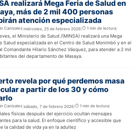
A realizará Mega Feria de Salud en
aya, más de 2 mil 400 personas
birán atención especializada
in Canizalez
⏱️ 1 min de lectura
|
miércoles, 25 de febrero 2026
|
|
eves, el Ministerio de Salud /(MINSA) realizará una Mega
de Salud especializada en el Centro de Salud Monimbó y en el
al Comandante Hilario Sánchez Vásquez, para atender a 2 mil
bitantes del departamento de Masaya.
erto revela por qué perdemos masa
ular a partir de los 30 y cómo
arlo
in Canizalez
⏱️ 1 min de lectura
|
sábado, 7 de febrero 2026
|
|
ñales físicas después del ejercicio ocultan mensajes
ntes para la salud. El enfoque científico y accesible que
e la calidad de vida ya en la adultez