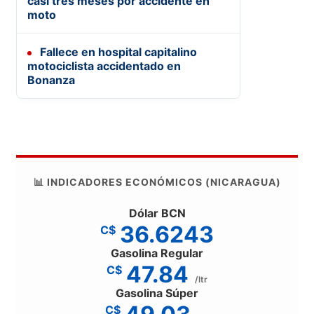
casi tres meses por accidente en
moto
Fallece en hospital capitalino
motociclista accidentado en
Bonanza
📊 INDICADORES ECONÓMICOS (NICARAGUA)
Dólar BCN
36.6243
C$
Gasolina Regular
47.84
C$
/ltr
Gasolina Súper
C$