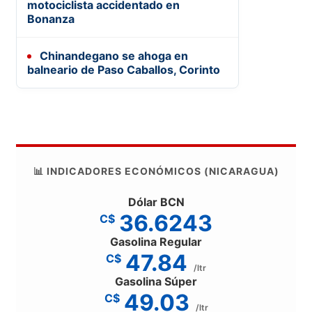
motociclista accidentado en
Bonanza
Chinandegano se ahoga en
balneario de Paso Caballos, Corinto
📊 INDICADORES ECONÓMICOS (NICARAGUA)
Dólar BCN
36.6243
C$
Gasolina Regular
47.84
C$
/ltr
Gasolina Súper
49.03
C$
/ltr