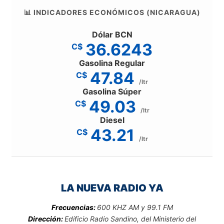
📊 INDICADORES ECONÓMICOS (NICARAGUA)
Dólar BCN
36.6243
C$
Gasolina Regular
47.84
C$
/ltr
Gasolina Súper
49.03
C$
/ltr
Diesel
43.21
C$
/ltr
LA NUEVA RADIO YA
Frecuencias:
600 KHZ AM y 99.1 FM
Dirección:
Edificio Radio Sandino, del Ministerio del