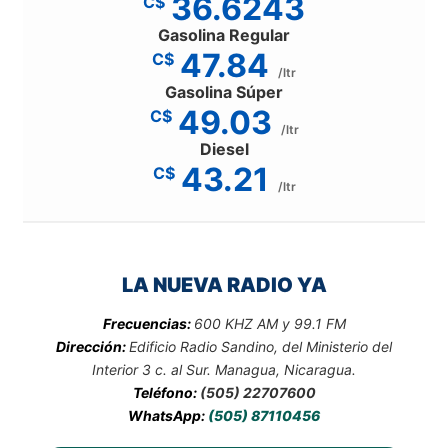
36.6243
C$
Gasolina Regular
47.84
C$
/ltr
Gasolina Súper
49.03
C$
/ltr
Diesel
43.21
C$
/ltr
LA NUEVA RADIO YA
Frecuencias:
600 KHZ AM y 99.1 FM
Dirección:
Edificio Radio Sandino, del Ministerio del
Interior 3 c. al Sur. Managua, Nicaragua.
Teléfono:
(505) 22707600
WhatsApp:
(505) 87110456