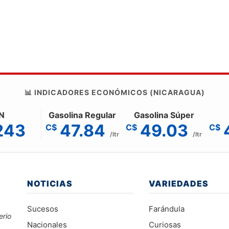
📊 INDICADORES ECONÓMICOS (NICARAGUA)
N
Gasolina Regular
Gasolina Súper
243
47.84
49.03
C$
C$
C$
/ltr
/ltr
NOTICIAS
VARIEDADES
Sucesos
Farándula
erio
Nacionales
Curiosas