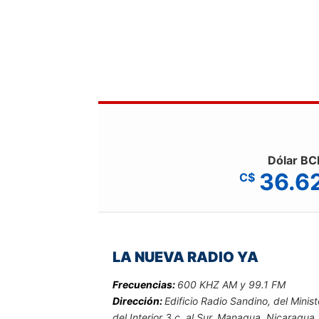
Dólar BC
36.6
C$
LA NUEVA RADIO YA
Frecuencias:
600 KHZ AM y 99.1 FM
Dirección:
Edificio Radio Sandino, del Minist
del Interior 3 c. al Sur. Managua, Nicaragua.