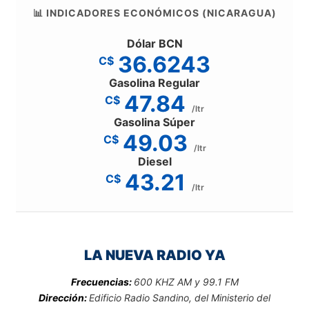
📊 INDICADORES ECONÓMICOS (NICARAGUA)
Dólar BCN
36.6243
C$
Gasolina Regular
47.84
C$
/ltr
Gasolina Súper
49.03
C$
/ltr
Diesel
43.21
C$
/ltr
LA NUEVA RADIO YA
Frecuencias:
600 KHZ AM y 99.1 FM
Dirección:
Edificio Radio Sandino, del Ministerio del