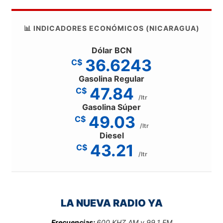
📊 INDICADORES ECONÓMICOS (NICARAGUA)
Dólar BCN
36.6243
C$
Gasolina Regular
47.84
C$
/ltr
Gasolina Súper
49.03
C$
/ltr
Diesel
43.21
C$
/ltr
LA NUEVA RADIO YA
Frecuencias:
600 KHZ AM y 99.1 FM