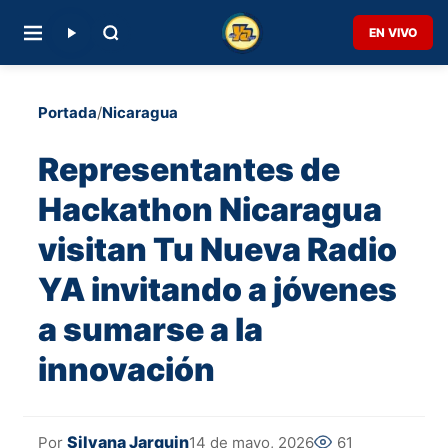
EN VIVO
Portada
/
Nicaragua
Representantes de
Hackathon Nicaragua
visitan Tu Nueva Radio
YA invitando a jóvenes
a sumarse a la
innovación
Silvana Jarquin
14 de mayo, 2026
61
Por