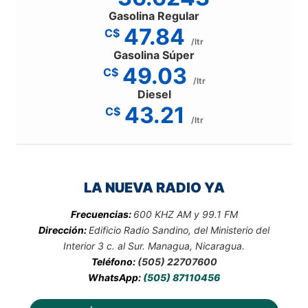
Gasolina Regular
47.84
C$
/ltr
Gasolina Súper
49.03
C$
/ltr
Diesel
43.21
C$
/ltr
LA NUEVA RADIO YA
Frecuencias:
600 KHZ AM y 99.1 FM
Dirección:
Edificio Radio Sandino, del Ministerio del
Interior 3 c. al Sur. Managua, Nicaragua.
Teléfono:
(505) 22707600
WhatsApp:
(505) 87110456