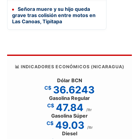
Señora muere y su hijo queda
grave tras colisión entre motos en
Las Canoas, Tipitapa
📊 INDICADORES ECONÓMICOS (NICARAGUA)
Dólar BCN
36.6243
C$
Gasolina Regular
47.84
C$
/ltr
Gasolina Súper
49.03
C$
/ltr
Diesel