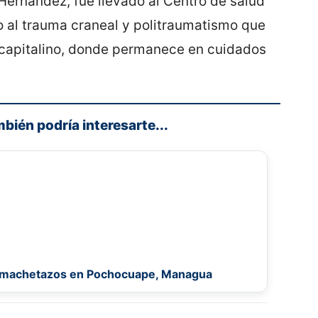
ernández, fue llevado al Centro de salud
o al trauma craneal y politraumatismo que
al capitalino, donde permanece en cuidados
mbién podría interesarte...
a machetazos en Pochocuape, Managua