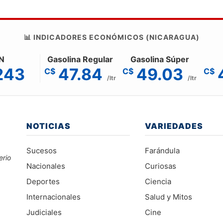
📊 INDICADORES ECONÓMICOS (NICARAGUA)
N
Gasolina Regular
Gasolina Súper
243
47.84
49.03
C$
C$
C$
/ltr
/ltr
NOTICIAS
VARIEDADES
Sucesos
Farándula
erio
Nacionales
Curiosas
Deportes
Ciencia
Internacionales
Salud y Mitos
Judiciales
Cine