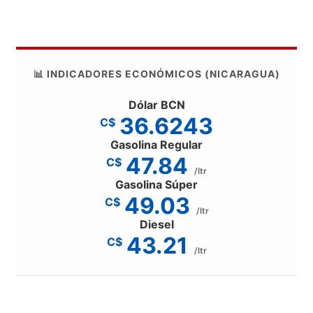
📊 INDICADORES ECONÓMICOS (NICARAGUA)
Dólar BCN
36.6243
C$
Gasolina Regular
47.84
C$
/ltr
Gasolina Súper
49.03
C$
/ltr
Diesel
43.21
C$
/ltr