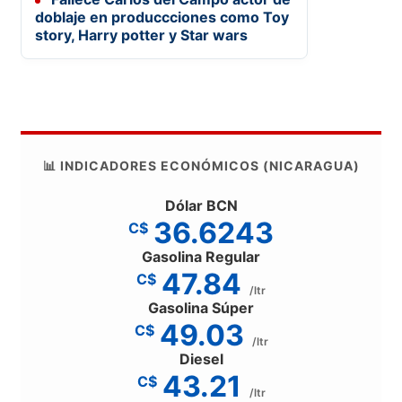
doblaje en produccciones como Toy
story, Harry potter y Star wars
📊 INDICADORES ECONÓMICOS (NICARAGUA)
Dólar BCN
36.6243
C$
Gasolina Regular
47.84
C$
/ltr
Gasolina Súper
49.03
C$
/ltr
Diesel
43.21
C$
/ltr