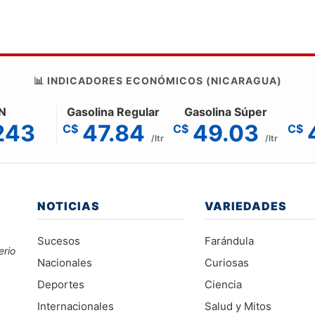
📊 INDICADORES ECONÓMICOS (NICARAGUA)
N
Gasolina Regular
Gasolina Súper
243
47.84
49.03
C$
C$
C$
/ltr
/ltr
NOTICIAS
VARIEDADES
Sucesos
Farándula
erio
Nacionales
Curiosas
Deportes
Ciencia
Internacionales
Salud y Mitos