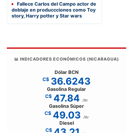
Fallece Carlos del Campo actor de
doblaje en produccciones como Toy
story, Harry potter y Star wars
📊 INDICADORES ECONÓMICOS (NICARAGUA)
Dólar BCN
36.6243
C$
Gasolina Regular
47.84
C$
/ltr
Gasolina Súper
49.03
C$
/ltr
Diesel
43.21
C$