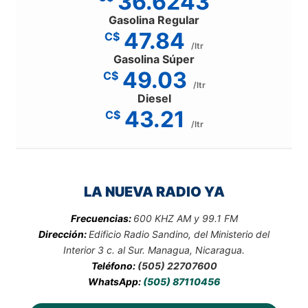
36.6243
Gasolina Regular
47.84
C$
/ltr
Gasolina Súper
49.03
C$
/ltr
Diesel
43.21
C$
/ltr
LA NUEVA RADIO YA
Frecuencias:
600 KHZ AM y 99.1 FM
Dirección:
Edificio Radio Sandino, del Ministerio del
Interior 3 c. al Sur. Managua, Nicaragua.
Teléfono:
(505) 22707600
WhatsApp:
(505) 87110456