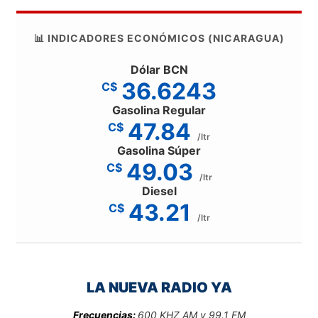
📊 INDICADORES ECONÓMICOS (NICARAGUA)
Dólar BCN
36.6243
C$
Gasolina Regular
47.84
C$
/ltr
Gasolina Súper
49.03
C$
/ltr
Diesel
43.21
C$
/ltr
LA NUEVA RADIO YA
Frecuencias:
600 KHZ AM y 99.1 FM