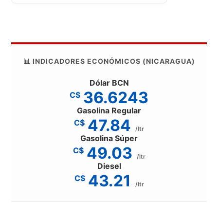
📊 INDICADORES ECONÓMICOS (NICARAGUA)
Dólar BCN
36.6243
C$
Gasolina Regular
47.84
C$
/ltr
Gasolina Súper
49.03
C$
/ltr
Diesel
43.21
C$
/ltr