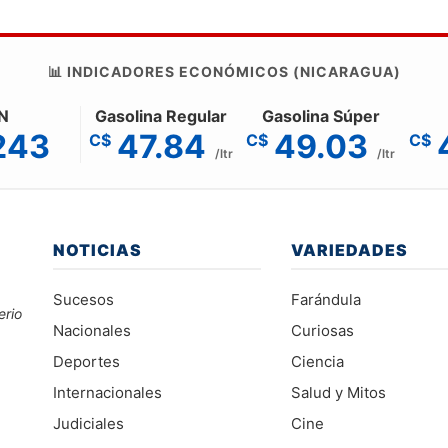
📊 INDICADORES ECONÓMICOS (NICARAGUA)
N
Gasolina Regular
Gasolina Súper
243
47.84
49.03
C$
C$
C$
/ltr
/ltr
NOTICIAS
VARIEDADES
Sucesos
Farándula
erio
Nacionales
Curiosas
Deportes
Ciencia
Internacionales
Salud y Mitos
Judiciales
Cine