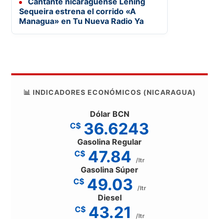
Cantante nicaragüense Lening
Sequeira estrena el corrido «A
Managua» en Tu Nueva Radio Ya
📊 INDICADORES ECONÓMICOS (NICARAGUA)
Dólar BCN
36.6243
C$
Gasolina Regular
47.84
C$
/ltr
Gasolina Súper
49.03
C$
/ltr
Diesel
43.21
C$
/ltr