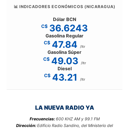
📊 INDICADORES ECONÓMICOS (NICARAGUA)
Dólar BCN
36.6243
C$
Gasolina Regular
47.84
C$
/ltr
Gasolina Súper
49.03
C$
/ltr
Diesel
43.21
C$
/ltr
LA NUEVA RADIO YA
Frecuencias:
600 KHZ AM y 99.1 FM
Dirección:
Edificio Radio Sandino, del Ministerio del