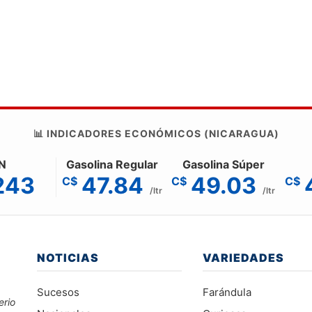
📊 INDICADORES ECONÓMICOS (NICARAGUA)
N
Gasolina Regular
Gasolina Súper
243
47.84
49.03
C$
C$
C$
/ltr
/ltr
NOTICIAS
VARIEDADES
Sucesos
Farándula
erio