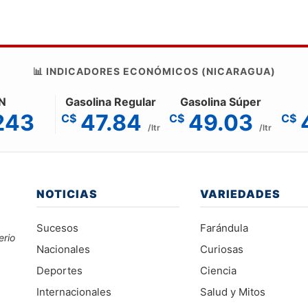
📊 INDICADORES ECONÓMICOS (NICARAGUA)
N
Gasolina Regular
Gasolina Súper
243
47.84
49.03
C$
C$
C$
/ltr
/ltr
NOTICIAS
VARIEDADES
Sucesos
Farándula
erio
Nacionales
Curiosas
Deportes
Ciencia
Internacionales
Salud y Mitos