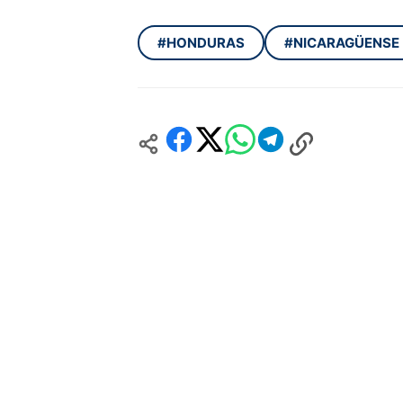
#HONDURAS
#NICARAGÜENSE