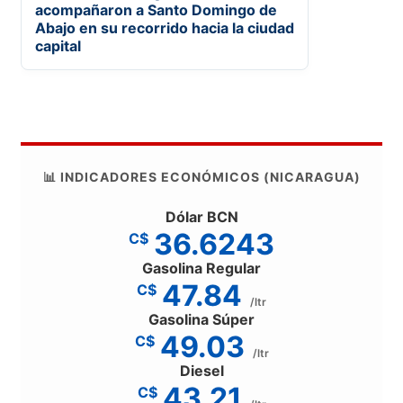
acompañaron a Santo Domingo de
Abajo en su recorrido hacia la ciudad
capital
📊 INDICADORES ECONÓMICOS (NICARAGUA)
Dólar BCN
36.6243
C$
Gasolina Regular
47.84
C$
/ltr
Gasolina Súper
49.03
C$
/ltr
Diesel
43.21
C$