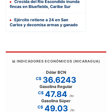
Crecida del Río Escondido inunda
fincas en Bluefields, Caribe Sur
Ejército retiene a 24 en San
Carlos y decomisa armas y ganado
📊 INDICADORES ECONÓMICOS (NICARAGUA)
Dólar BCN
36.6243
C$
Gasolina Regular
47.84
C$
/ltr
Gasolina Súper
49.03
C$
/ltr