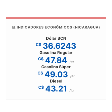
📊 INDICADORES ECONÓMICOS (NICARAGUA)
Dólar BCN
36.6243
C$
Gasolina Regular
47.84
C$
/ltr
Gasolina Súper
49.03
C$
/ltr
Diesel
43.21
C$
/ltr