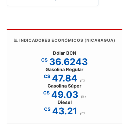
📊 INDICADORES ECONÓMICOS (NICARAGUA)
Dólar BCN
36.6243
C$
Gasolina Regular
47.84
C$
/ltr
Gasolina Súper
49.03
C$
/ltr
Diesel
43.21
C$
/ltr