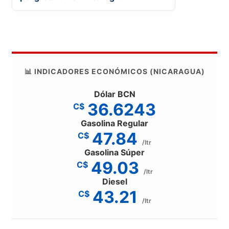
📊 INDICADORES ECONÓMICOS (NICARAGUA)
Dólar BCN
36.6243
C$
Gasolina Regular
47.84
C$
/ltr
Gasolina Súper
49.03
C$
/ltr
Diesel
43.21
C$
/ltr