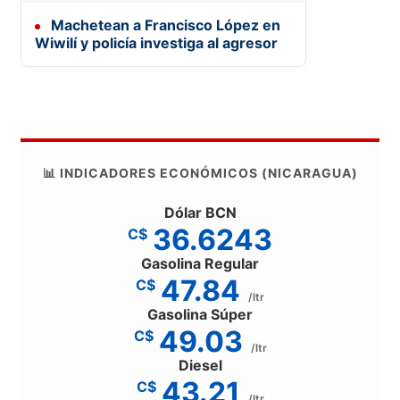
Machetean a Francisco López en
Wiwilí y policía investiga al agresor
📊 INDICADORES ECONÓMICOS (NICARAGUA)
Dólar BCN
36.6243
C$
Gasolina Regular
47.84
C$
/ltr
Gasolina Súper
49.03
C$
/ltr
Diesel
43.21
C$
/ltr