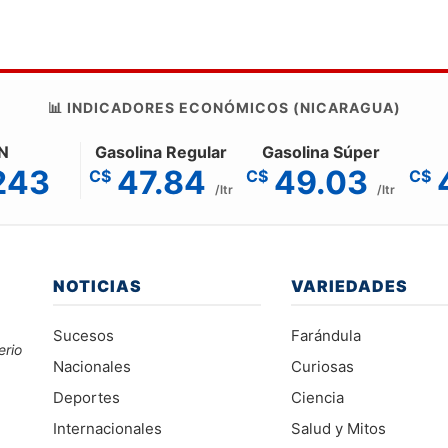
📊 INDICADORES ECONÓMICOS (NICARAGUA)
N
Gasolina Regular
Gasolina Súper
243
47.84
49.03
C$
C$
C$
/ltr
/ltr
NOTICIAS
VARIEDADES
Sucesos
Farándula
erio
Nacionales
Curiosas
Deportes
Ciencia
Internacionales
Salud y Mitos