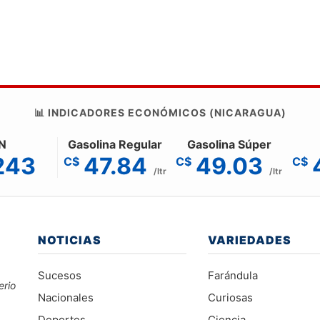
📊 INDICADORES ECONÓMICOS (NICARAGUA)
N
Gasolina Regular
Gasolina Súper
243
47.84
49.03
C$
C$
C$
/ltr
/ltr
NOTICIAS
VARIEDADES
Sucesos
Farándula
erio
Nacionales
Curiosas
Deportes
Ciencia