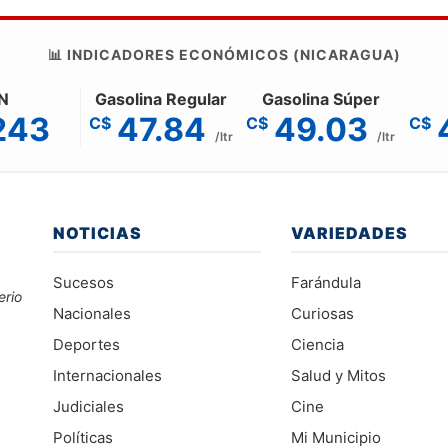
📊 INDICADORES ECONÓMICOS (NICARAGUA)
N
Gasolina Regular
Gasolina Súper
243
47.84
49.03
C$
C$
C$
/ltr
/ltr
NOTICIAS
VARIEDADES
Sucesos
Farándula
erio
Nacionales
Curiosas
Deportes
Ciencia
Internacionales
Salud y Mitos
Judiciales
Cine
Políticas
Mi Municipio