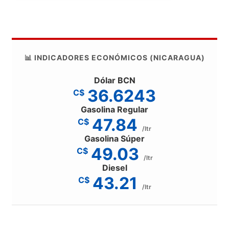
📊 INDICADORES ECONÓMICOS (NICARAGUA)
Dólar BCN
36.6243
C$
Gasolina Regular
47.84
C$
/ltr
Gasolina Súper
49.03
C$
/ltr
Diesel
43.21
C$
/ltr