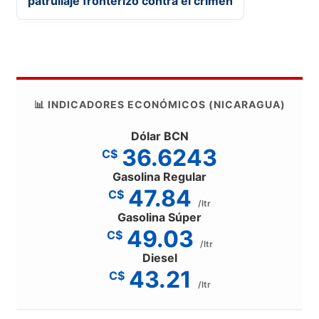
patrullaje fronterizo contra el crimen
📊 INDICADORES ECONÓMICOS (NICARAGUA)
Dólar BCN
36.6243
C$
Gasolina Regular
47.84
C$
/ltr
Gasolina Súper
49.03
C$
/ltr
Diesel
43.21
C$
/ltr