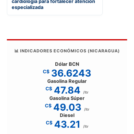
cardiología para fortalecer atención
especializada
📊 INDICADORES ECONÓMICOS (NICARAGUA)
Dólar BCN
36.6243
C$
Gasolina Regular
47.84
C$
/ltr
Gasolina Súper
49.03
C$
/ltr
Diesel
43.21
C$
/ltr