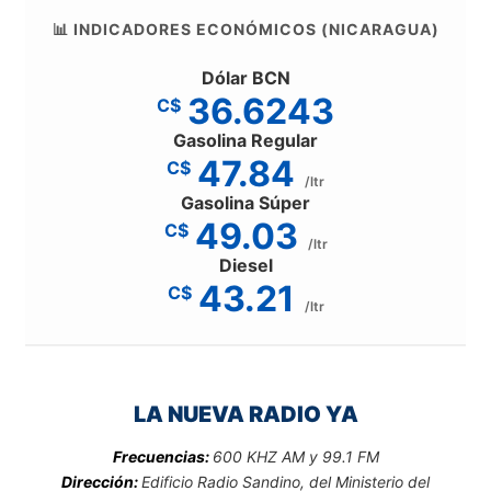
📊 INDICADORES ECONÓMICOS (NICARAGUA)
Dólar BCN
36.6243
C$
Gasolina Regular
47.84
C$
/ltr
Gasolina Súper
49.03
C$
/ltr
Diesel
43.21
C$
/ltr
LA NUEVA RADIO YA
Frecuencias:
600 KHZ AM y 99.1 FM
Dirección:
Edificio Radio Sandino, del Ministerio del