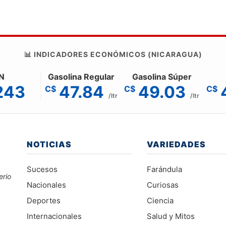
📊 INDICADORES ECONÓMICOS (NICARAGUA)
N
Gasolina Regular
Gasolina Súper
243
47.84
49.03
C$
C$
C$
/ltr
/ltr
NOTICIAS
VARIEDADES
Sucesos
Farándula
erio
Nacionales
Curiosas
Deportes
Ciencia
Internacionales
Salud y Mitos