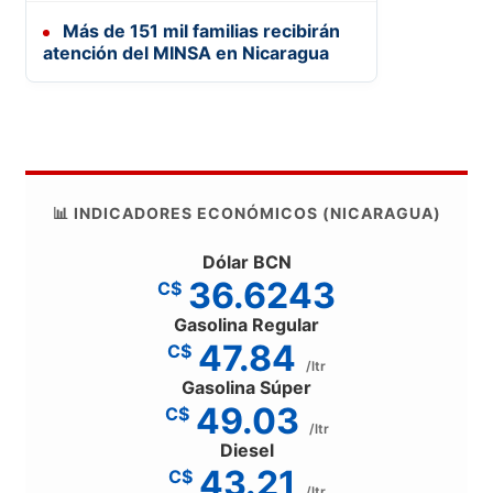
Más de 151 mil familias recibirán
atención del MINSA en Nicaragua
📊 INDICADORES ECONÓMICOS (NICARAGUA)
Dólar BCN
36.6243
C$
Gasolina Regular
47.84
C$
/ltr
Gasolina Súper
49.03
C$
/ltr
Diesel
43.21
C$
/ltr