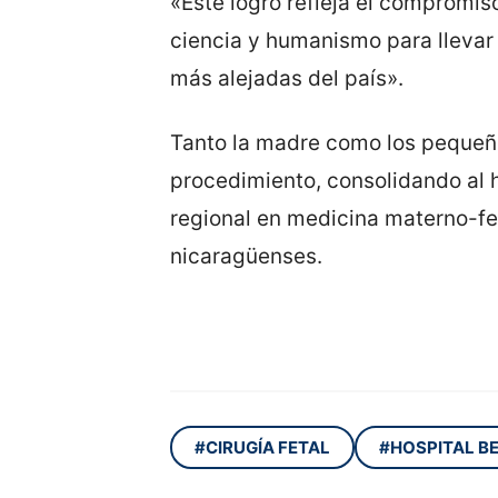
«Este logro refleja el compromis
ciencia y humanismo para llevar 
más alejadas del país».
Tanto la madre como los pequeño
procedimiento, consolidando al h
regional en medicina materno-fet
nicaragüenses.
#CIRUGÍA FETAL
#HOSPITAL B