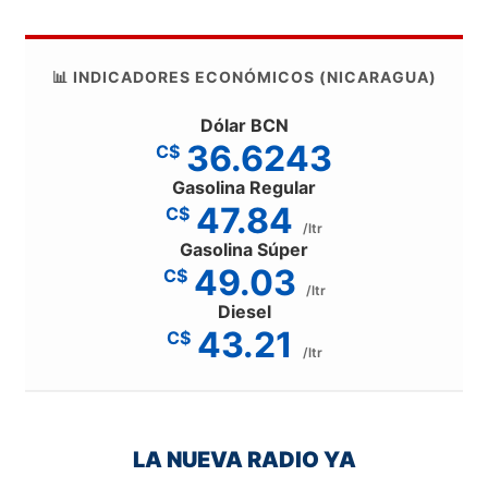
📊 INDICADORES ECONÓMICOS (NICARAGUA)
Dólar BCN
36.6243
C$
Gasolina Regular
47.84
C$
/ltr
Gasolina Súper
49.03
C$
/ltr
Diesel
43.21
C$
/ltr
LA NUEVA RADIO YA