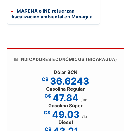
MARENA e INE refuerzan
fiscalización ambiental en Managua
📊 INDICADORES ECONÓMICOS (NICARAGUA)
Dólar BCN
36.6243
C$
Gasolina Regular
47.84
C$
/ltr
Gasolina Súper
49.03
C$
/ltr
Diesel
C$