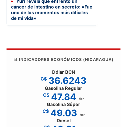
Yuri revela que enfrentó un
cáncer de intestino en secreto: «Fue
uno de los momentos más difíciles
de mi vida»
📊 INDICADORES ECONÓMICOS (NICARAGUA)
Dólar BCN
36.6243
C$
Gasolina Regular
47.84
C$
/ltr
Gasolina Súper
49.03
C$
/ltr
Diesel