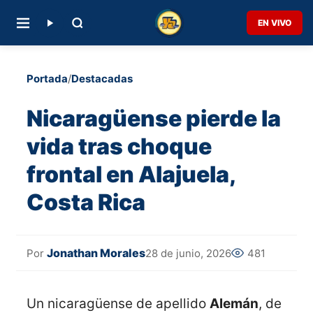
EN VIVO
Portada
/
Destacadas
Nicaragüense pierde la
vida tras choque
frontal en Alajuela,
Costa Rica
Jonathan Morales
28 de junio, 2026
481
Por
Un nicaragüense de apellido
Alemán
, de