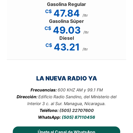
Gasolina Regular
47.84
C$
/ltr
Gasolina Súper
49.03
C$
/ltr
Diesel
43.21
C$
/ltr
LA NUEVA RADIO YA
Frecuencias:
600 KHZ AM y 99.1 FM
Dirección:
Edificio Radio Sandino, del Ministerio del
Interior 3 c. al Sur. Managua, Nicaragua.
Teléfono:
(505) 22707600
WhatsApp:
(505) 87110456
Únete al Canal de WhatsApp