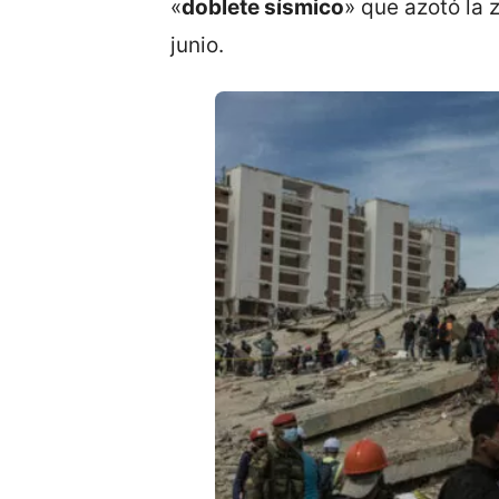
«
doblete sísmico
» que azotó la 
junio.