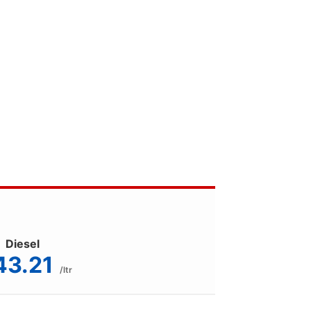
Diesel
43.21
/ltr