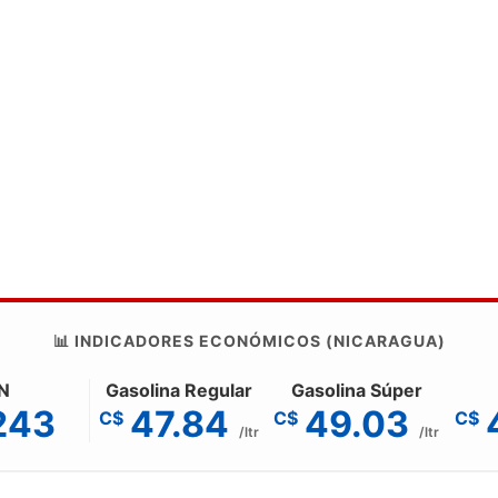
📊 INDICADORES ECONÓMICOS (NICARAGUA)
N
Gasolina Regular
Gasolina Súper
243
47.84
49.03
C$
C$
C$
/ltr
/ltr