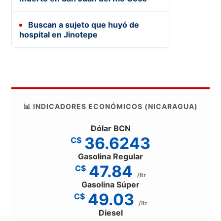
Buscan a sujeto que huyó de
hospital en Jinotepe
📊 INDICADORES ECONÓMICOS (NICARAGUA)
Dólar BCN
36.6243
C$
Gasolina Regular
47.84
C$
/ltr
Gasolina Súper
49.03
C$
/ltr
Diesel