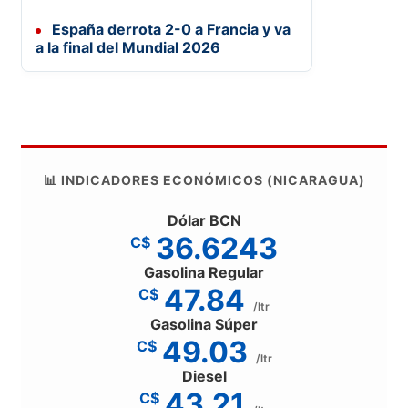
España derrota 2-0 a Francia y va
a la final del Mundial 2026
📊 INDICADORES ECONÓMICOS (NICARAGUA)
Dólar BCN
36.6243
C$
Gasolina Regular
47.84
C$
/ltr
Gasolina Súper
49.03
C$
/ltr
Diesel
43.21
C$