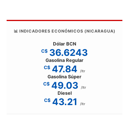
📊 INDICADORES ECONÓMICOS (NICARAGUA)
Dólar BCN
36.6243
C$
Gasolina Regular
47.84
C$
/ltr
Gasolina Súper
49.03
C$
/ltr
Diesel
43.21
C$
/ltr