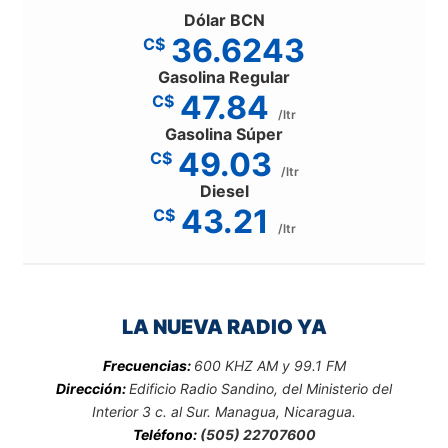
Dólar BCN
36.6243
C$
Gasolina Regular
47.84
C$
/ltr
Gasolina Súper
49.03
C$
/ltr
Diesel
43.21
C$
/ltr
LA NUEVA RADIO YA
Frecuencias:
600 KHZ AM y 99.1 FM
Dirección:
Edificio Radio Sandino, del Ministerio del
Interior 3 c. al Sur. Managua, Nicaragua.
Teléfono:
(505) 22707600