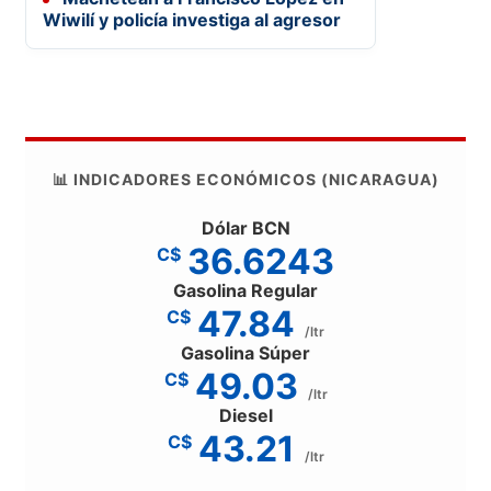
Wiwilí y policía investiga al agresor
📊 INDICADORES ECONÓMICOS (NICARAGUA)
Dólar BCN
36.6243
C$
Gasolina Regular
47.84
C$
/ltr
Gasolina Súper
49.03
C$
/ltr
Diesel
43.21
C$
/ltr